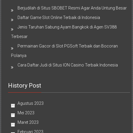
Berjudilah di Situs SBOBET Resmi Agar Anda Untung Besar
Daftar Game Slot Online Terbaik di Indonesia
Jenis Taruhan Sabung Ayam Bangkok di Agen SV388
Terbesar
Permainan Gacor di Slot PGSoft Terbaik dan Bocoran
Polanya
Cara Daftar Judi di Situs ION Casino Terbaik Indonesia
History Post
Agustus 2023
Mei 2023
Maret 2023
Februari 2023