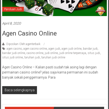
Joker123
Panduan Judi
Dapatkan
bonus
April 8, 2020
25%
Agen Casino Online
saat
bermain
Diposkan Oleh:agenterbaik
slot
agen casino
,
agen casino online
,
agen judi
,
agen judi online
,
bandar judi
,
online
bandar judi online
,
casino online
,
judi online
,
judi online terpercaya
,
situs judi
,
di
situs judi online
,
taruhan judi
,
taruhan judi online
agen
Agen Casino Online – Kalian pasti sudah tak asing lagi dengan
kami,
permainan casino online? jelas saja karna permainan ini sudah
kami
banyak sekali penggemarnya. Para
juga
menyediakan
Baca selengkapnya
permainan
tembak
ikan