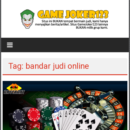
Lompat
ke
konten
Daftar
Slot
Online
Tag: bandar judi online
Uang
Asli
&
Agen
Tembak
Ikan